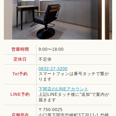
営業時間
9:00〜18:00
定休日
不定休
0832-27-3200
スマートフォンは番号タッチで繋が
Tel予約
ります
下関店のLINEアカウント
LINE予約
上記LINEタッチ後に”追加”で案内が
届きます
〒750-0025
店舗所在
山口県下関市竹崎町3丁目11-1 竹崎